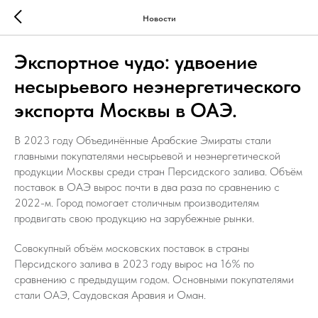
Новости
Экспортное чудо: удвоение
несырьевого неэнергетического
экспорта Москвы в ОАЭ.
В 2023 году Объединённые Арабские Эмираты стали
главными покупателями несырьевой и неэнергетической
продукции Москвы среди стран Персидского залива. Объём
поставок в ОАЭ вырос почти в два раза по сравнению с
2022-м. Город помогает столичным производителям
продвигать свою продукцию на зарубежные рынки.
Совокупный объём московских поставок в страны
Персидского залива в 2023 году вырос на 16% по
сравнению с предыдущим годом. Основными покупателями
стали ОАЭ, Саудовская Аравия и Оман.